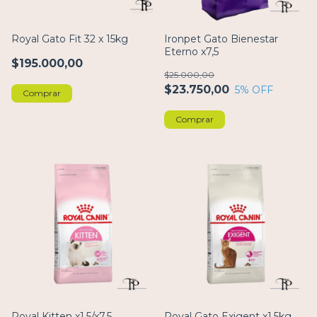
Royal Gato Fit 32 x 15kg
Ironpet Gato Bienestar
Eterno x7,5
$195.000,00
$25.000,00
$23.750,00
5
% OFF
Comprar
Comprar
Royal Kitten x1.5/x7.5
Royal Gato Exigent x1.5kg