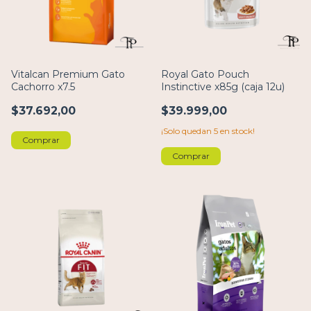
Vitalcan Premium Gato
Royal Gato Pouch
Cachorro x7.5
Instinctive x85g (caja 12u)
$37.692,00
$39.999,00
¡Solo quedan
5
en stock!
Comprar
Comprar