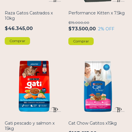
Raza Gatos Castrados x
Performance Kitten x 7.5kg
10kg
$75.000,00
$46.345,00
$73.500,00
2
% OFF
Comprar
Comprar
Gati pescado y salmon x
Cat Chow Gatitos x15kg
15kg