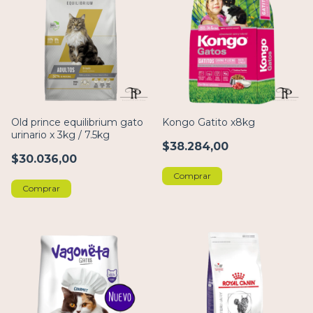
Old prince equilibrium gato
Kongo Gatito x8kg
urinario x 3kg / 7.5kg
$38.284,00
$30.036,00
Comprar
Comprar