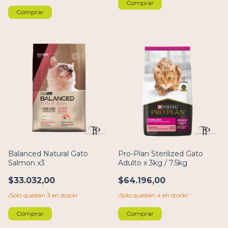
Comprar
Comprar
Balanced Natural Gato
Pro-Plan Sterilized Gato
Salmon x3
Adulto x 3kg / 7.5kg
$33.032,00
$64.196,00
¡Solo quedan
3
en stock!
¡Solo quedan
4
en stock!
Comprar
Comprar