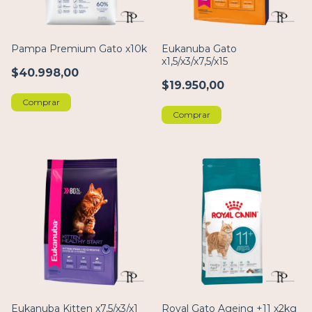
Pampa Premium Gato x10k
Eukanuba Gato
x1,5/x3/x7,5/x15
$40.998,00
$19.950,00
Comprar
Comprar
Eukanuba Kitten x7,5/x3/x1
Royal Gato Ageing +11 x2kg