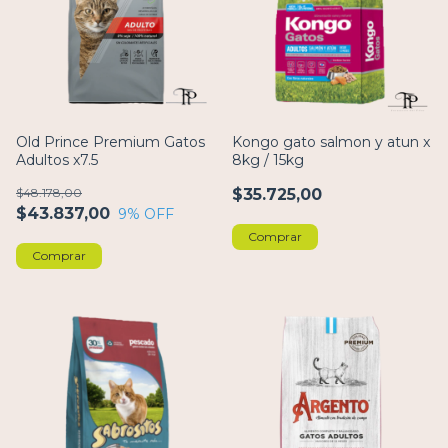
Old Prince Premium Gatos
Kongo gato salmon y atun x
Adultos x7.5
8kg / 15kg
$48.178,00
$35.725,00
$43.837,00
9
% OFF
Comprar
Comprar