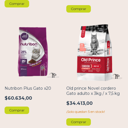
Comprar
Comprar
Nutribon Plus Gato x20
Old prince Novel cordero
Gato adulto x 3kg / x 7,5 kg
$60.634,00
$34.413,00
Comprar
¡Solo quedan
5
en stock!
Comprar