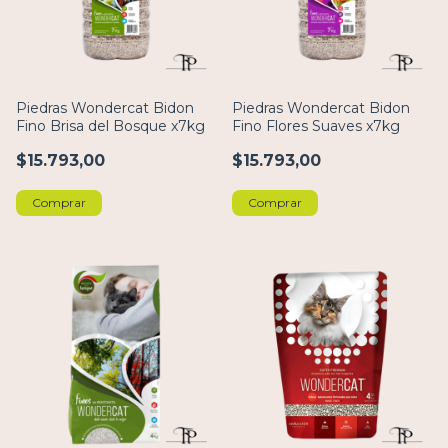
Piedras Wondercat Bidon
Piedras Wondercat Bidon
Fino Brisa del Bosque x7kg
Fino Flores Suaves x7kg
$15.793,00
$15.793,00
Comprar
Comprar