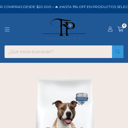
 COMPRAS DESDE $20.000 – 🔥 ¡HASTA 15% OFF EN PRODUCTOS SELEC
0