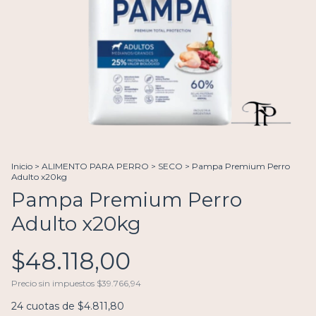
Inicio
>
ALIMENTO PARA PERRO
>
SECO
>
Pampa Premium Perro
Adulto x20kg
Pampa Premium Perro
Adulto x20kg
$48.118,00
Precio sin impuestos
$39.766,94
24
cuotas de
$4.811,80