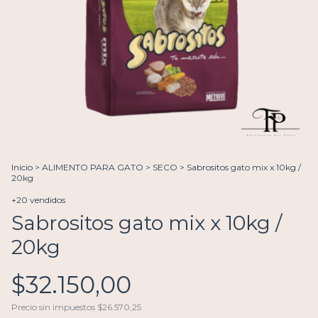
Inicio
>
ALIMENTO PARA GATO
>
SECO
>
Sabrositos gato mix x 10kg /
20kg
+20 vendidos
Sabrositos gato mix x 10kg /
20kg
$32.150,00
Precio sin impuestos
$26.570,25