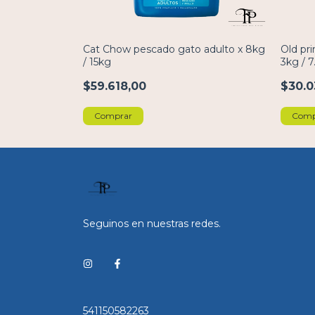
 x 10kg / 20kg
Cat Chow pescado gato adulto x 8kg
Old pri
/ 15kg
3kg / 7
$59.618,00
$30.0
Comprar
Comp
Seguinos en nuestras redes.
541150582263