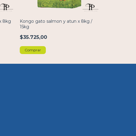
x 8kg
Kongo gato salmon y atun x 8kg /
Maintenance cr
15kg
15kg
$35.725,00
$42.788,00
Comprar
Comprar