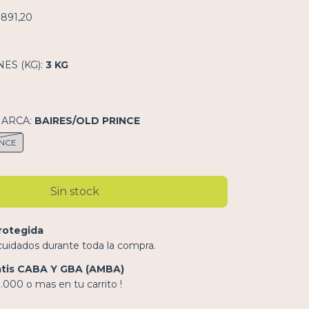
.891,20
ES (KG):
3 KG
MARCA:
BAIRES/OLD PRINCE
INCE
rotegida
cuidados durante toda la compra.
atis CABA Y GBA (AMBA)
000 o mas en tu carrito !