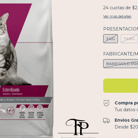
24
cuotas de
$2
Ver más detalles
PRESENTACION
3 KG
7.5 KG
FABRICANTE/
BAIRES/OLD PR
Compra p
Tus datos 
Envios Gr
Desde $20.