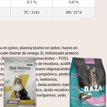
0,5 %
0,8 %
TC: 3145
BS: 3574
ina en polvo, plasma bovino en polvo, huevo en
escado (fuente de omega 3), hidrolizado proteico
(fuente de fructo-oligosacáridos – FOS),
(celulosa), nucleótidos de levadura, acidificante
de yucca schidigera, manano-oligosacáridos –
onato de amonio, ácido propiónico, pirofosfato
o, colágeno hidrolizado, metionina,
do cítrico, vitamina C, betacaroteno, luteína,
 B2, B6, B12, ácido fólico, ácido nicotínico,
es: zinc, hierro, cobre, manganeso, yodo,