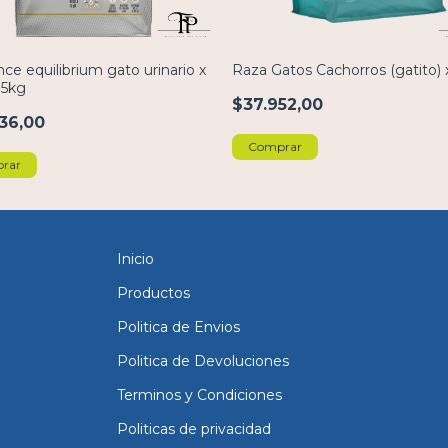
nce equilibrium gato urinario x
Raza Gatos Cachorros (gatito) 
.5kg
$37.952,00
36,00
Comprar
rar
Inicio
Productos
Politica de Envios
Politica de Devoluciones
Terminos y Condiciones
Politicas de privacidad