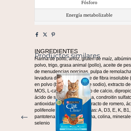
Fósforo
Energía metabolizable
INGREDIENTES
Productos similares
Harina de pollo, arroz, gluten de maíz, albúm
polvo, trigo, grasa animal (pollo), aceite de p
de menudencias porcinas, pulpa de remolacha 
levadura de cerveza, fuente de fibra insoluble 
en polvo (bisulfato ácido de sodio), extracto 
MOS, L-carnitina, carbonato de calcio, dipropi
ácido de sodio, glucosamina, condroitin sulfat
antioxidantes naturales: extracto de romero, áci
polifenoles, taurina, vitaminas: A, D3, E, K, B1,
pantotenato de calcio, biotina, colina, mineral
selenio