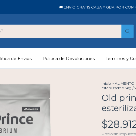
🚚 ENVÍO GRATIS CABA Y GBA POR COMPRAS
litica de Envios
Politica de Devoluciones
Terminos y Co
Inicio
>
ALIMENTO
esterilizado x 3kg / 
Old pri
esterili
$28.91
Precio sin impuest