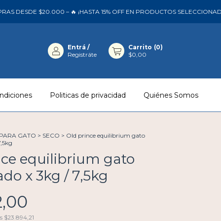
 DESDE $20.000 – 🔥 ¡HASTA 15% OFF EN PRODUCTOS SELECCIONADOS!
Entrá
/
Carrito
(
0
)
Registráte
$0,00
ndiciones
Politicas de privacidad
Quiénes Somos
 PARA GATO
>
SECO
>
Old prince equilibrium gato
7,5kg
nce equilibrium gato
zado x 3kg / 7,5kg
2,00
os
$23.894,21