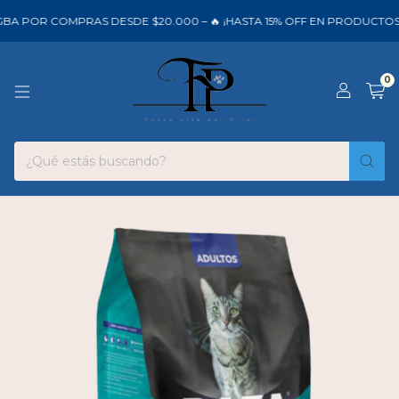
BA POR COMPRAS DESDE $20.000 – 🔥 ¡HASTA 15% OFF EN PRODUCTOS 
0