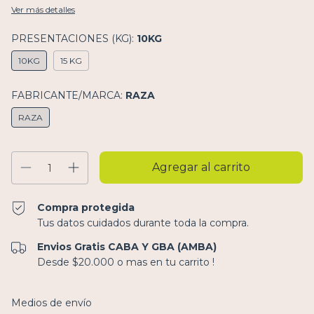
Ver más detalles
PRESENTACIONES (KG):
10KG
10KG
15 KG
FABRICANTE/MARCA:
RAZA
RAZA
Compra protegida
Tus datos cuidados durante toda la compra.
Envios Gratis CABA Y GBA (AMBA)
Desde $20.000 o mas en tu carrito !
Entregas para el CP:
Cambiar CP
Medios de envío